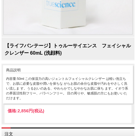
【ライフバンテージ】トゥルーサイエンス フェイシャル
クレンザー 60mL (洗顔料)
商品説明
内容量:50ml この保湿力の高いジェントルフェイシャルクレンザー は軽い泡立ち
で、お肌に必要な皮脂や潤いを保ちな がらお肌の余分な皮脂や汚れをやさしく洗
い流しま す。うるおいのある、やわらかでしなやかなお肌に保ち ます。イオウ系
の界面活性剤フリー、パラベンフリー。 目の周りや、敏感肌の方にもお使いいた
だけます。
価格:
2,856円
(税込)
注文