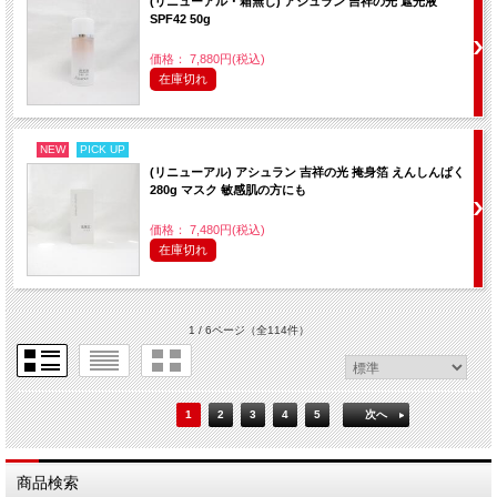
(リニューアル・箱無し) アシュラン 吉祥の光 遮光液
SPF42 50g
価格： 7,880円(税込)
在庫切れ
NEW
PICK UP
(リニューアル) アシュラン 吉祥の光 掩身箔 えんしんぱく
280g マスク 敏感肌の方にも
価格： 7,480円(税込)
在庫切れ
1 / 6ページ
（全114件）
1
2
3
4
5
次へ
商品検索