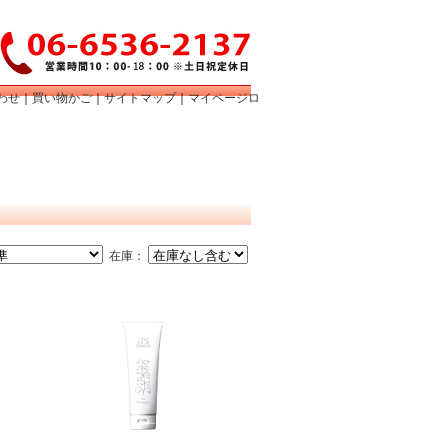
わせ
｜
買い物かご
｜
サイトマップ
｜
マイページロ
在庫：