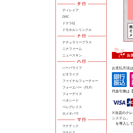
ディレイア
DHC
ドテラ社
ドモホルンリンクル
ナチュラリープラス
ニナファーム
ニュースキン
ハーバライフ
お支払方法
ビオライズ
ファイナルフューチャー
フォーエバー（FLP）
代金引換は【
フォーデイズ
ベネシード
ペレグレイス
※当店のク
ホメオバウ
システム」
を導入して
マナテック
マナビス