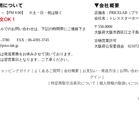
00】～【PM 6:00】 ※土・日・祝は除く
店舗名：PRICELAB（プ
会社名：トレススターホー
〒550-0006
ールでのお問い合わせは、下記の時間帯にご連絡下さ
大阪府大阪市西区江之子島2-
1-3780 FAX：06-4391-3745
古物営業許可
price-lab.jp
大阪府公安委員会 6210721
祝は発送業務をお休みさせて頂いております。
信は翌営業日となります。ご了承ください。
ショッピングガイド
｜
よくあるご質問
｜
会社概要
｜
お支払い・発送方法
｜
お問い合わ
グイン
｜
｜
特定商取引法表示について
｜
個人情報の取扱いにつ