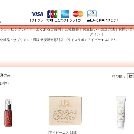
ショッピングガイド
｜
よくあるご質問
｜
会社概要
｜
お支払い・発送方法
｜
お問い合
グイン
｜
化粧品・サプリメント通販 激安販売専門店 プライスラボ
> アイピーエス/I..P.S
写真のみ
並び順：
全9件）
【アイピーエス I.P.S】