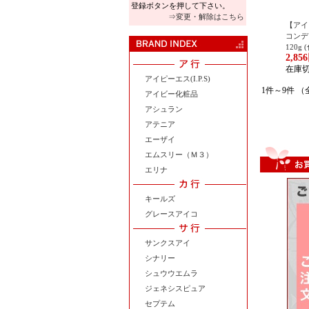
登録ボタンを押して下さい。
⇒変更・解除はこちら
【アイピ
コンデ
120g
2,85
在庫
アイピーエス(I.P.S)
1件～9件 （
アイビー化粧品
アシュラン
アテニア
エーザイ
エムスリー（Ｍ３）
エリナ
キールズ
グレースアイコ
サンクスアイ
シナリー
シュウウエムラ
ジェネシスピュア
セプテム