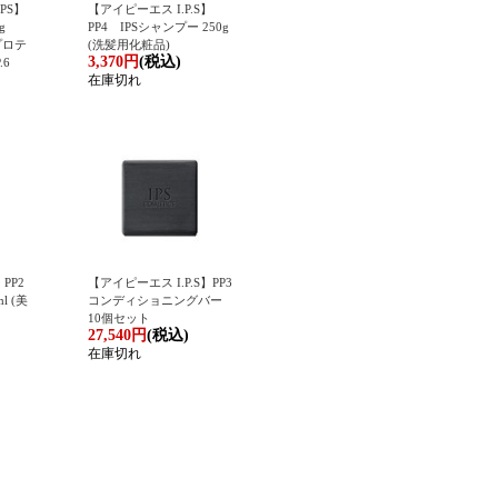
IPS】
【アイピーエス I.P.S】
g
PP4 IPSシャンプー 250g
Vプロテ
(洗髪用化粧品)
3,370円
(税込)
.6
在庫切れ
PP2
【アイピーエス I.P.S】PP3
l (美
コンディショニングバー
10個セット
27,540円
(税込)
在庫切れ