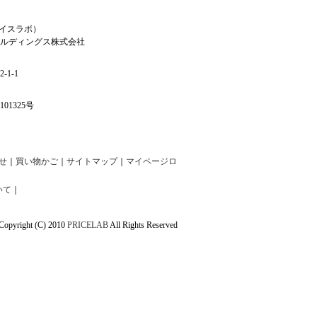
ライスラボ）
ルディングス株式会社
1-1
01325号
せ
｜
買い物かご
｜
サイトマップ
｜
マイページロ
いて
｜
Copyright (C) 2010
PRICELAB
All Rights Reserved