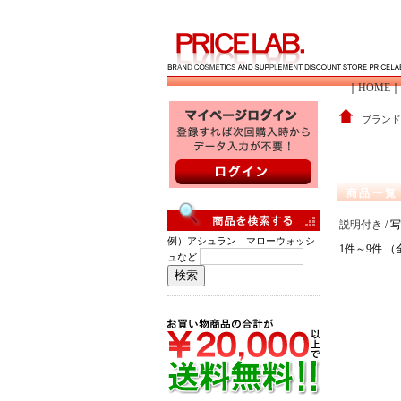
｜
HOME
｜
ブランド
商品一覧
説明付き
/ 
例）アシュラン マローウォッシ
1件～9件 （
ュなど