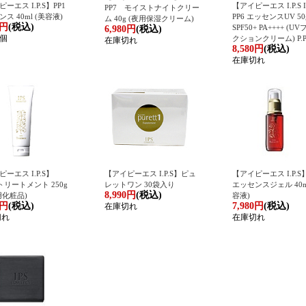
ーエス I.P.S】PP1
【アイピーエス I.P.S 
PP7 モイストナイトクリー
ス 40ml (美容液)
PP6 エッセンスUV 50
ム 40g (夜用保湿クリーム)
0円
(税込)
SPF50+ PA++++ (U
6,980円
(税込)
2個
クションクリーム) P.P
在庫切れ
8,580円
(税込)
在庫切れ
ーエス I.P.S】
【アイピーエス I.P.S】ピュ
【アイピーエス I.P.S】
トリートメント 250g
レットワン 30袋入り
エッセンスジェル 40m
8,990円
(税込)
用化粧品)
容液)
0円
(税込)
7,980円
(税込)
在庫切れ
切れ
在庫切れ