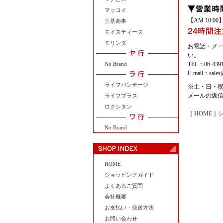
マッコイ
【AM 10:
三基商事
モイスティーヌ
モリンダ
お電話・メ
い。
No Brand
TEL：06-439
E-mail：sales@
ライフバンテージ
※土・日・
メールの返
ライフプラス
ロクシタン
｜
HOME
｜
No Brand
HOME
ショッピングガイド
よくあるご質問
会社概要
お支払い・発送方法
お問い合わせ