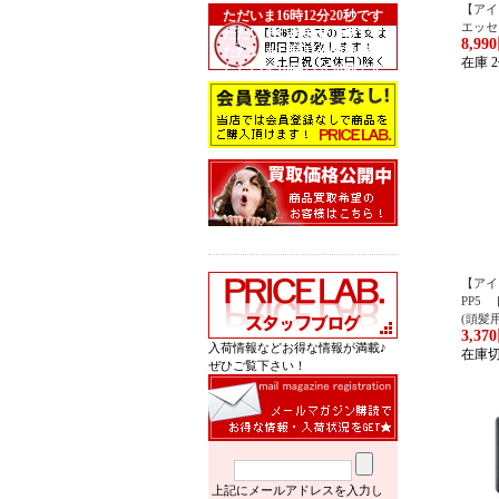
【アイピ
ただいま16時12分20秒です
エッセン
ただいま15時03分10秒です
8,99
ただいま13時47分00秒です
在庫 
ただいま16時23分38秒です
【アイピ
PP5 
(頭髪
3,37
入荷情報などお得な情報が満載♪
在庫
ぜひご覧下さい！
上記にメールアドレスを入力し