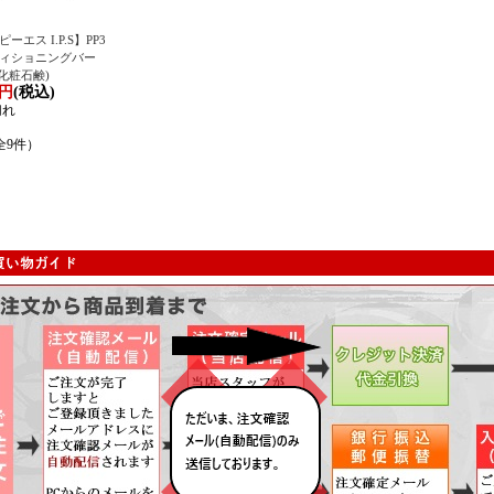
ーエス I.P.S】PP3
ィショニングバー
 (化粧石鹸)
6円
(税込)
切れ
全9件）