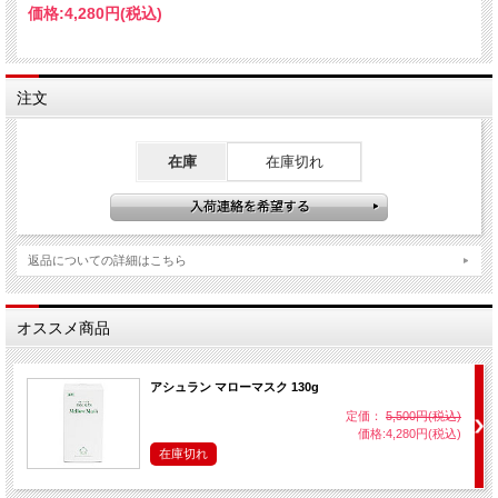
価格:
4,280円
(税込)
ご理解いただき、今後とも変わらぬ
ご高配を賜りますよう
注文
お願い申し上げます。［2020年10
在庫
在庫切れ
月］
返品についての詳細はこちら
薬用ゴールドキャップエッセンス 15g
オススメ商品
※専用ポンプは別売りとなります。
※製造ロットにより多少パッケージが異なる場合
アシュラン マローマスク 130g
がございますがお選びいただけません。
定価：
5,500円(税込)
また、混在する場合がございますが予めご了承く
価格:4,280円(税込)
ださいませ。
在庫切れ